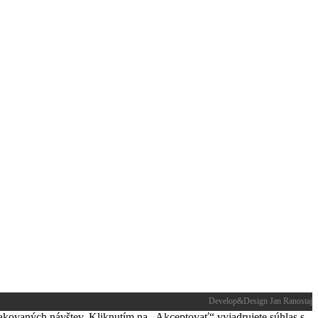
Develop&Design Jan Ranostaj
akovaných návštev. Kliknutím na „Akceptovať“ vyjadrujete súhlas s