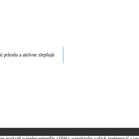
prírodu a aktívne zlepšujú
poskytli najrelevantnejšie zážitky pamätaním vašich preferencií a op