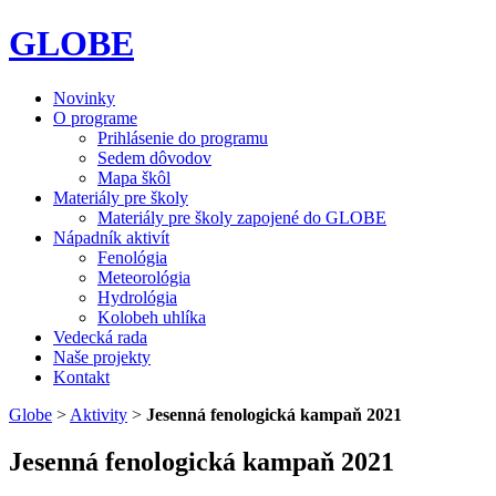
GLOBE
Novinky
O programe
Prihlásenie do programu
Sedem dôvodov
Mapa škôl
Materiály pre školy
Materiály pre školy zapojené do GLOBE
Nápadník aktivít
Fenológia
Meteorológia
Hydrológia
Kolobeh uhlíka
Vedecká rada
Naše projekty
Kontakt
Globe
>
Aktivity
>
Jesenná fenologická kampaň 2021
Jesenná fenologická kampaň 2021