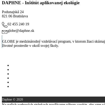
DAPHNE - Inštitút aplikovanej ekológie
Podunajská 24
821 06 Bratislava
02 455 240 19
globe@daphne.sk
GLOBE je medzinárodný vzdelávací program, v ktorom žiaci skúmajú 
životné prostredie v okolí svojej školy.
O programe
Novinky
Kontakt
Prihlásiť sa
Registrácia
Zásady ochrany osobných
údajov
Daphne © 2020
Na našich webových stránkach používame súbory cookie, aby sme vám 