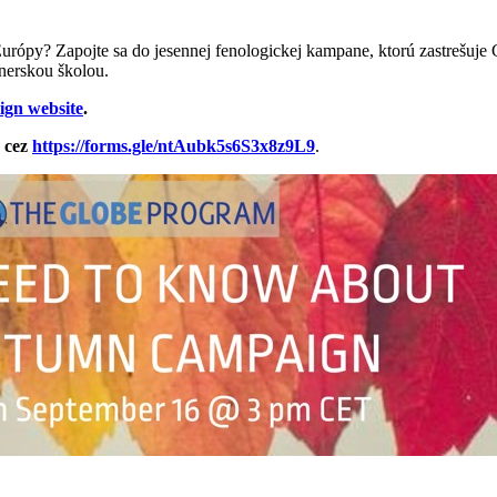
 Európy? Zapojte sa do jesennej fenologickej kampane, ktorú zastrešu
tnerskou školou.
gn website
.
1 cez
https://forms.gle/ntAubk5s6S3x8z9L9
.