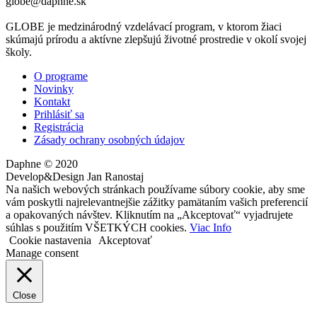
globe@daphne.sk
GLOBE je medzinárodný vzdelávací program, v ktorom žiaci
skúmajú prírodu a aktívne zlepšujú životné prostredie v okolí svojej
školy.
O programe
Novinky
Kontakt
Prihlásiť sa
Registrácia
Zásady ochrany osobných údajov
Daphne © 2020
Develop&Design Jan Ranostaj
Na našich webových stránkach používame súbory cookie, aby sme
vám poskytli najrelevantnejšie zážitky pamätaním vašich preferencií
a opakovaných návštev. Kliknutím na „Akceptovať“ vyjadrujete
súhlas s použitím VŠETKÝCH cookies.
Viac Info
Cookie nastavenia
Akceptovať
Manage consent
Close