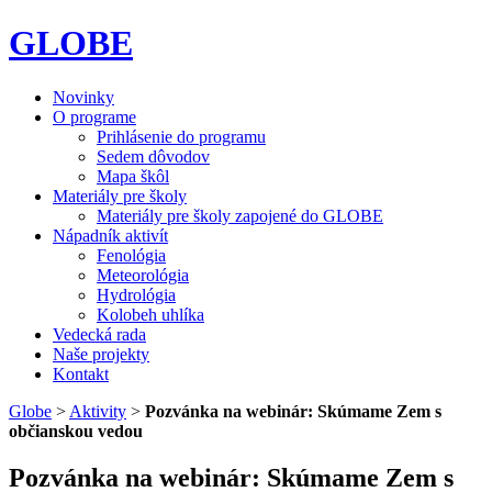
GLOBE
Novinky
O programe
Prihlásenie do programu
Sedem dôvodov
Mapa škôl
Materiály pre školy
Materiály pre školy zapojené do GLOBE
Nápadník aktivít
Fenológia
Meteorológia
Hydrológia
Kolobeh uhlíka
Vedecká rada
Naše projekty
Kontakt
Globe
>
Aktivity
>
Pozvánka na webinár: Skúmame Zem s
občianskou vedou
Pozvánka na webinár: Skúmame Zem s