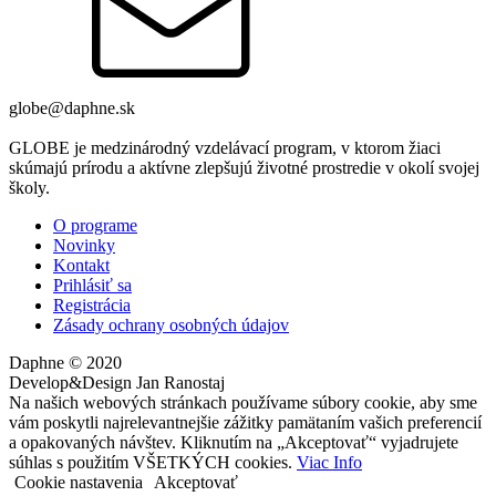
globe@daphne.sk
GLOBE je medzinárodný vzdelávací program, v ktorom žiaci
skúmajú prírodu a aktívne zlepšujú životné prostredie v okolí svojej
školy.
O programe
Novinky
Kontakt
Prihlásiť sa
Registrácia
Zásady ochrany osobných údajov
Daphne © 2020
Develop&Design Jan Ranostaj
Na našich webových stránkach používame súbory cookie, aby sme
vám poskytli najrelevantnejšie zážitky pamätaním vašich preferencií
a opakovaných návštev. Kliknutím na „Akceptovať“ vyjadrujete
súhlas s použitím VŠETKÝCH cookies.
Viac Info
Cookie nastavenia
Akceptovať