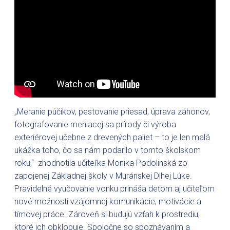
„Meranie púčikov, pestovanie priesad, úprava záhonov,
fotografovanie meniacej sa prírody či výroba
exteriérovej učebne z drevených paliet – to je len malá
ukážka toho, čo sa nám podarilo v tomto školskom
roku,“ zhodnotila učiteľka Monika Podolinská zo
zapojenej Základnej školy v Muránskej Dlhej Lúke.
Pravidelné vyučovanie vonku prináša deťom aj učiteľom
nové možnosti vzájomnej komunikácie, motivácie a
tímovej práce. Zároveň si budujú vzťah k prostrediu,
ktoré ich obklopuje. Spoločne so spoznávaním a