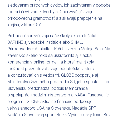
sledovaním prírodných cyklov, ich zachytením v podobe
meraní či výtvarnej tvorby si žiaci zvyšujú svoju
prírodovednú gramotnosť a získavajú prepojenie na
krajinu, v ktorej žijú.
Pri bádaní sprevádzajú naše školy okrem Inštitútu
DAPHNE aj vedecké inštitúcie ako SHMÚ,
Prírodovedecká fakulta UK či Univerzita Mateja Bela. Na
záver školského roka sa uskutočnila aj žiacka
konferencia v online forme, na ktorej mali školy
možnosť prezentovať svoje bádateľské zistenia
a konzultovať ich s vedcami. GLOBE podporuje aj
Ministerstvo životného prostredia SR, jeho spusteniu na
Slovensku predchádzal podpis Memoranda
o spolupráci medzi ministerstvom a NASA. Fungovanie
programu GLOBE aktuálne finančne podporuje
veľvyslanectvo USA na Slovensku, Nadácia SPP,
Nadácia Slovenskej sporiteľne a Vyšehradský fond. Bez