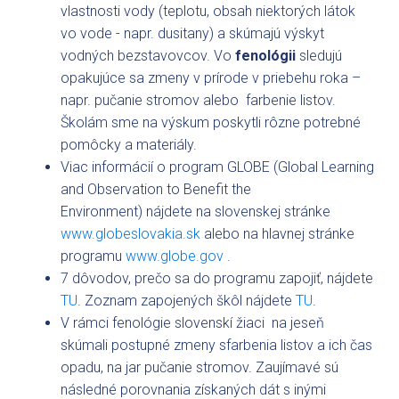
vlastnosti vody (teplotu, obsah niektorých látok
vo vode - napr. dusitany) a skúmajú výskyt
vodných bezstavovcov. Vo
fenológii
sledujú
opakujúce sa zmeny v prírode v priebehu roka –
napr. pučanie stromov alebo farbenie listov.
Školám sme na výskum poskytli rôzne potrebné
pomôcky a materiály.
Viac informácií o program GLOBE (Global Learning
and Observation to Benefit the
Environment) nájdete na slovenskej stránke
www.globeslovakia.sk
alebo na hlavnej stránke
programu
www.globe.gov
.
7 dôvodov, prečo sa do programu zapojiť, nájdete
TU
. Zoznam zapojených škôl nájdete
TU
.
V rámci fenológie slovenskí žiaci na jeseň
skúmali postupné zmeny sfarbenia listov a ich čas
opadu, na jar pučanie stromov. Zaujímavé sú
následné porovnania získaných dát s inými