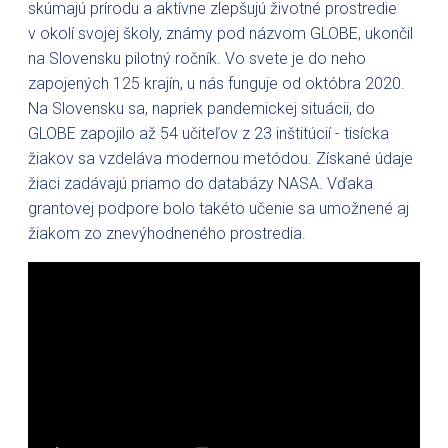
skúmajú prírodu a aktívne zlepšujú životné prostredie
v okolí svojej školy, známy pod názvom GLOBE, ukončil
na Slovensku pilotný ročník. Vo svete je do neho
zapojených 125 krajín, u nás funguje od októbra 2020.
Na Slovensku sa, napriek pandemickej situácii, do
GLOBE zapojilo až 54 učiteľov z 23 inštitúcií - tisícka
žiakov sa vzdeláva modernou metódou. Získané údaje
žiaci zadávajú priamo do databázy NASA. Vďaka
grantovej podpore bolo takéto učenie sa umožnené aj
žiakom zo znevýhodneného prostredia.