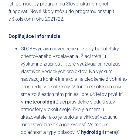
ich pomoci by program na Slovensku nemohol
fungovať. Nové školy môžu do programu pristúpiť
v školskom roku 2021/22.
Doplňujúce informácie:
GLOBEvyužíva osvedčené metódy bádateľsky
orientovaného vzdelávania. Žiaci trénujú
výskumné zručnosti, ktoré využívajú pri realizácii
vlastných vedeckých projektov. Na výskum
nadväzujú konkrétne akcie na zlepšenie životného
prostredia v okolí školy. V tomto školskom roku
sme zo šiestich tém priniesli pre učiteľov prvé tri.
V
meteorológii
žiaci pravidelne sledujú stav
atmosféry v okolí svojej školy a merajú
ukazovatele, ako je teplota a vlhkosť vzduchu,
množstvo zrážok a ich kyslosť. Všímajú si
oblačnosť a typy oblakov. V
hydrológii
merajú