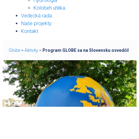
Hydrológia
Kolobeh uhlíka
Vedecká rada
Naše projekty
Kontakt
Globe
>
Aktivity
>
Program GLOBE sa na Slovensku osvedčil